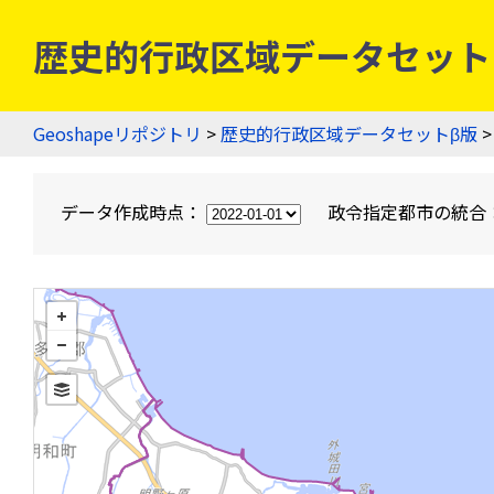
歴史的行政区域データセットβ版
Geoshapeリポジトリ
>
歴史的行政区域データセットβ版
>
データ作成時点：
政令指定都市の統合