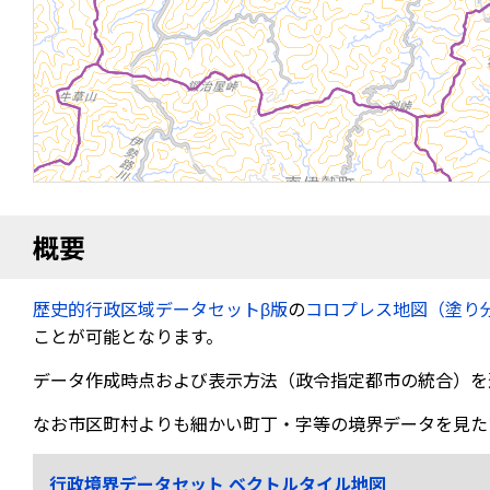
概要
歴史的行政区域データセットβ版
の
コロプレス地図（塗り
ことが可能となります。
データ作成時点および表示方法（政令指定都市の統合）を
なお市区町村よりも細かい町丁・字等の境界データを見た
行政境界データセット ベクトルタイル地図