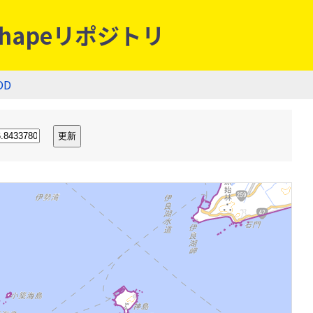
hapeリポジトリ
OD