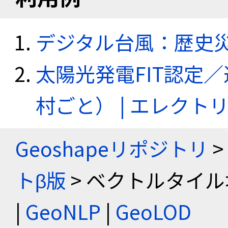
デジタル台風：歴史
太陽光発電FIT認定
村ごと） | エレク
Geoshapeリポジトリ
>
トβ版
> ベクトルタイル
|
GeoNLP
|
GeoLOD