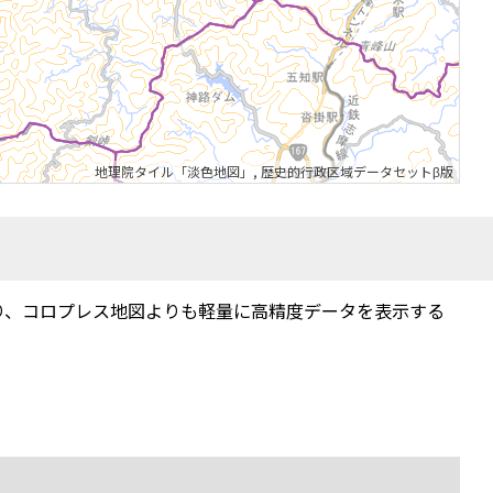
地理院タイル「淡色地図」
,
歴史的行政区域データセットβ版
り、コロプレス地図よりも軽量に高精度データを表示する