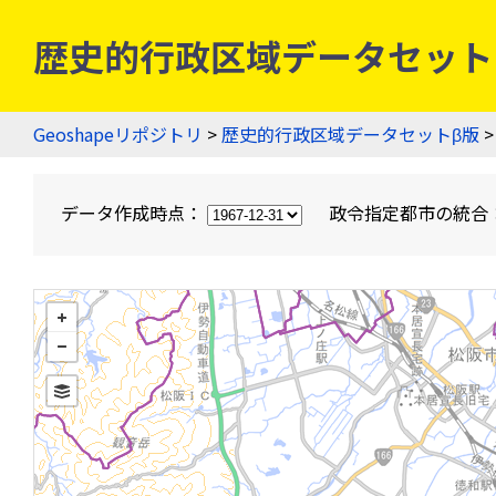
歴史的行政区域データセットβ版
Geoshapeリポジトリ
>
歴史的行政区域データセットβ版
>
データ作成時点：
政令指定都市の統合