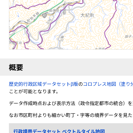
概要
歴史的行政区域データセットβ版
の
コロプレス地図（塗り
ことが可能となります。
データ作成時点および表示方法（政令指定都市の統合）を
なお市区町村よりも細かい町丁・字等の境界データを見た
行政境界データセット ベクトルタイル地図