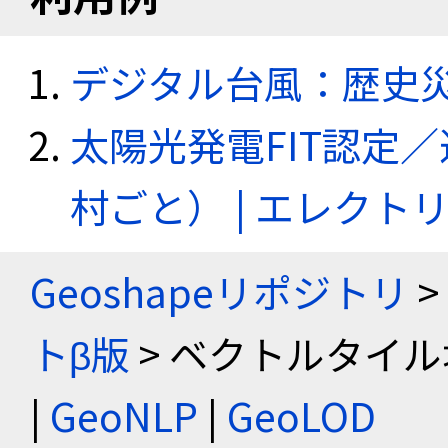
デジタル台風：歴史
太陽光発電FIT認定
村ごと） | エレク
Geoshapeリポジトリ
>
トβ版
> ベクトルタイル
|
GeoNLP
|
GeoLOD