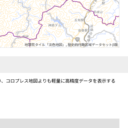
地理院タイル「淡色地図」
,
歴史的行政区域データセットβ版
り、コロプレス地図よりも軽量に高精度データを表示する