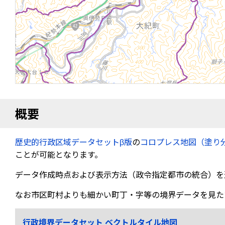
概要
歴史的行政区域データセットβ版
の
コロプレス地図（塗り
ことが可能となります。
データ作成時点および表示方法（政令指定都市の統合）を
なお市区町村よりも細かい町丁・字等の境界データを見た
行政境界データセット ベクトルタイル地図