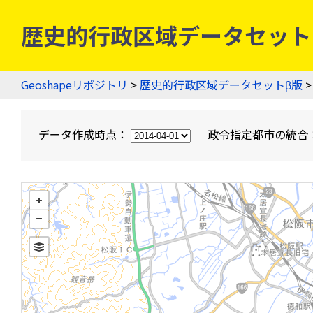
歴史的行政区域データセットβ版
Geoshapeリポジトリ
>
歴史的行政区域データセットβ版
>
データ作成時点：
政令指定都市の統合