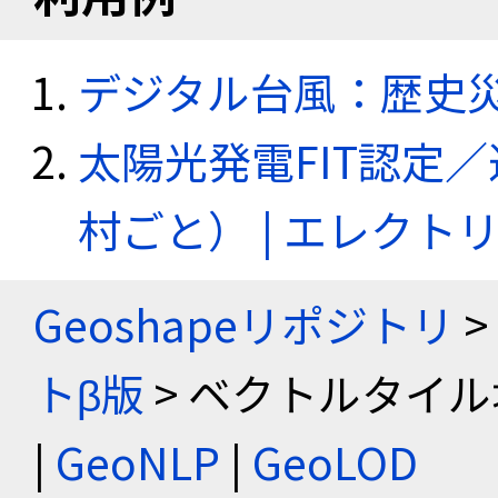
デジタル台風：歴史
太陽光発電FIT認定
村ごと） | エレク
Geoshapeリポジトリ
>
トβ版
> ベクトルタイル
|
GeoNLP
|
GeoLOD