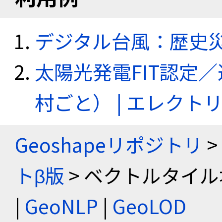
デジタル台風：歴史
太陽光発電FIT認定
村ごと） | エレク
Geoshapeリポジトリ
>
トβ版
> ベクトルタイル
|
GeoNLP
|
GeoLOD