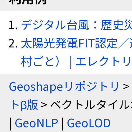
デジタル台風：歴史
太陽光発電FIT認定
村ごと） | エレク
Geoshapeリポジトリ
>
トβ版
> ベクトルタイル
|
GeoNLP
|
GeoLOD