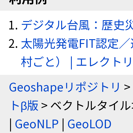
デジタル台風：歴史
太陽光発電FIT認定
村ごと） | エレク
Geoshapeリポジトリ
>
トβ版
> ベクトルタイル
|
GeoNLP
|
GeoLOD