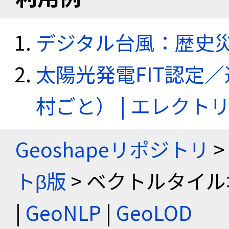
デジタル台風：歴史
太陽光発電FIT認定
村ごと） | エレク
Geoshapeリポジトリ
>
トβ版
> ベクトルタイル
|
GeoNLP
|
GeoLOD