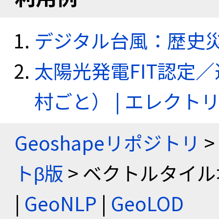
デジタル台風：歴史
太陽光発電FIT認定
村ごと） | エレク
Geoshapeリポジトリ
>
トβ版
> ベクトルタイル
|
GeoNLP
|
GeoLOD