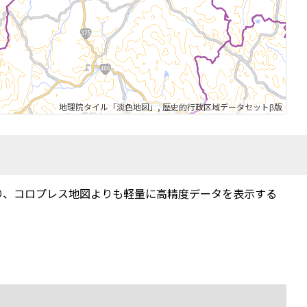
地理院タイル「淡色地図」
,
歴史的行政区域データセットβ版
り、コロプレス地図よりも軽量に高精度データを表示する