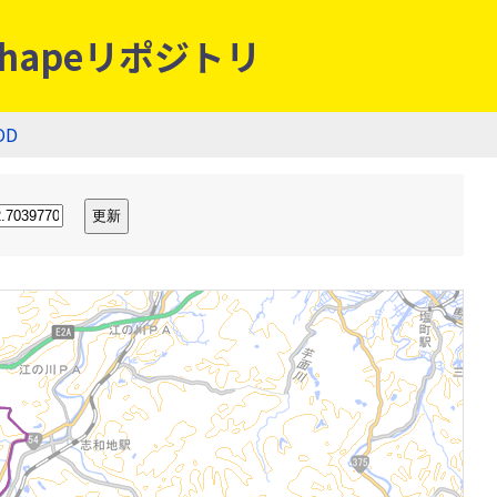
hapeリポジトリ
OD