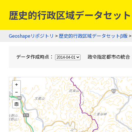
歴史的行政区域データセットβ版
Geoshapeリポジトリ
>
歴史的行政区域データセットβ版
>
データ作成時点：
政令指定都市の統合