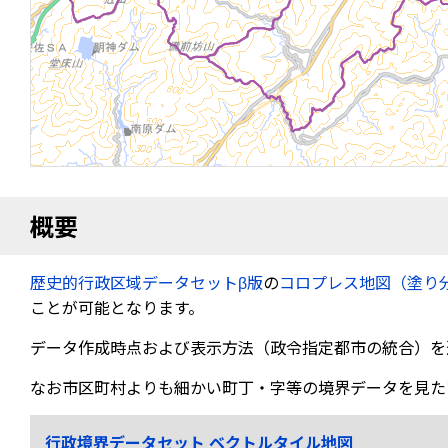
概要
歴史的行政区域データセットβ版
の
コロプレス地図（塗り
ことが可能となります。
データ作成時点および表示方法（政令指定都市の統合）を
なお市区町村よりも細かい町丁・字等の境界データを見た
行政境界データセット ベクトルタイル地図