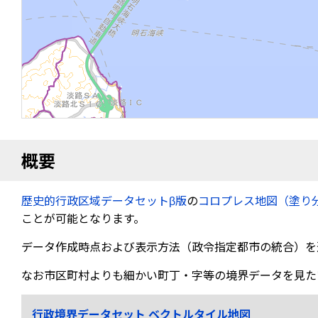
概要
歴史的行政区域データセットβ版
の
コロプレス地図（塗り
ことが可能となります。
データ作成時点および表示方法（政令指定都市の統合）を
なお市区町村よりも細かい町丁・字等の境界データを見た
行政境界データセット ベクトルタイル地図