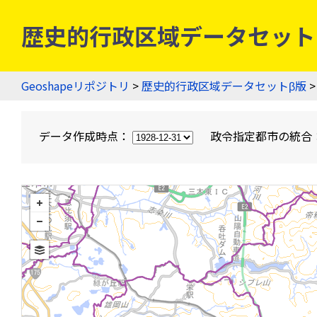
歴史的行政区域データセットβ版
Geoshapeリポジトリ
>
歴史的行政区域データセットβ版
>
データ作成時点：
政令指定都市の統合