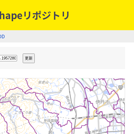
hapeリポジトリ
OD