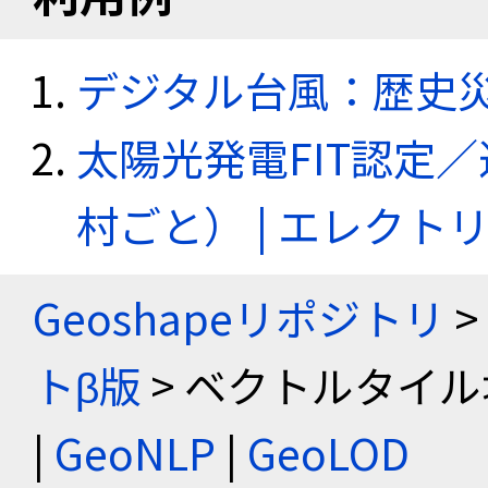
デジタル台風：歴史
太陽光発電FIT認定
村ごと） | エレク
Geoshapeリポジトリ
>
トβ版
> ベクトルタイル
|
GeoNLP
|
GeoLOD