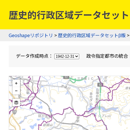
歴史的行政区域データセットβ版
Geoshapeリポジトリ
>
歴史的行政区域データセットβ版
>
データ作成時点：
政令指定都市の統合