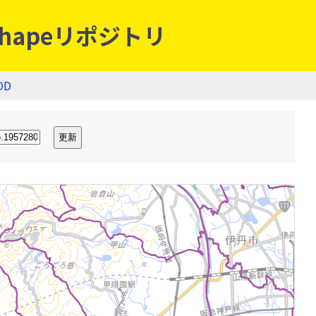
hapeリポジトリ
OD