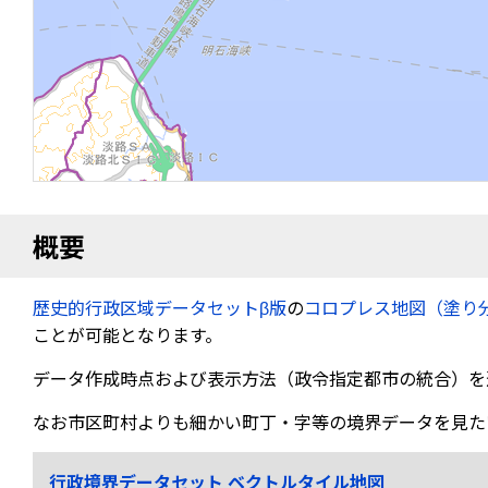
概要
歴史的行政区域データセットβ版
の
コロプレス地図（塗り
ことが可能となります。
データ作成時点および表示方法（政令指定都市の統合）を
なお市区町村よりも細かい町丁・字等の境界データを見た
行政境界データセット ベクトルタイル地図