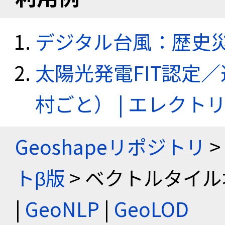
デジタル台風：歴史
太陽光発電FIT認定
村ごと） | エレク
Geoshapeリポジトリ
>
トβ版
> ベクトルタイル
|
GeoNLP
|
GeoLOD