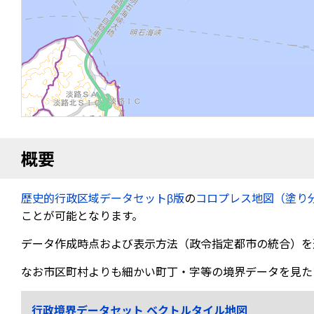
概要
歴史的行政区域データセットβ版
の
コロプレス地図（塗り
ことが可能となります。
データ作成時点および表示方法（政令指定都市の統合）を
なお市区町村よりも細かい町丁・字等の境界データを見た
行政境界データセット ベクトルタイル地図