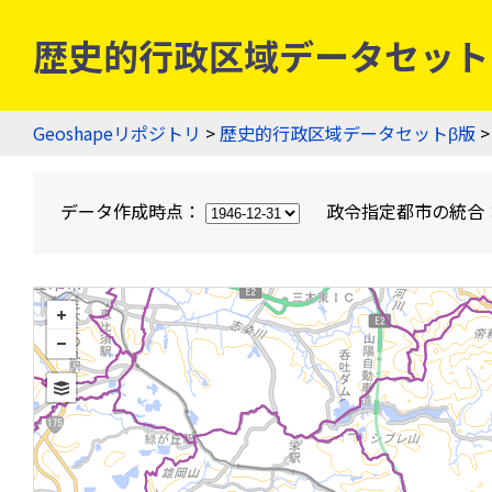
歴史的行政区域データセットβ版
Geoshapeリポジトリ
>
歴史的行政区域データセットβ版
>
データ作成時点：
政令指定都市の統合