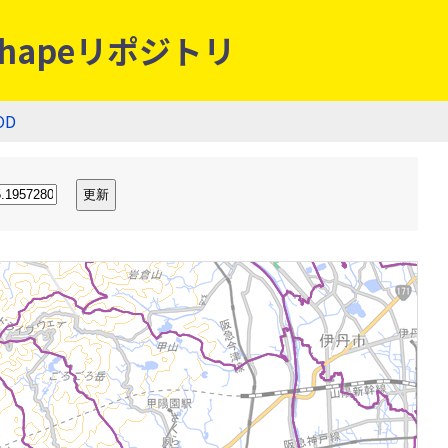
hapeリポジトリ
OD