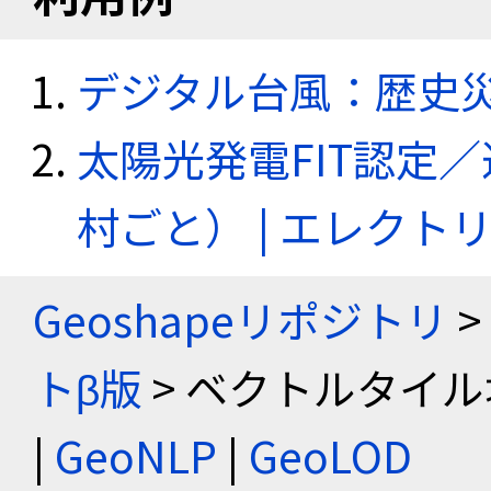
デジタル台風：歴史
太陽光発電FIT認定
村ごと） | エレク
Geoshapeリポジトリ
>
トβ版
> ベクトルタイル
|
GeoNLP
|
GeoLOD