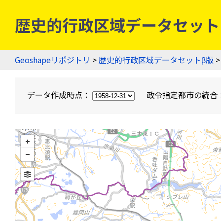
歴史的行政区域データセットβ版
Geoshapeリポジトリ
>
歴史的行政区域データセットβ版
>
データ作成時点：
政令指定都市の統合