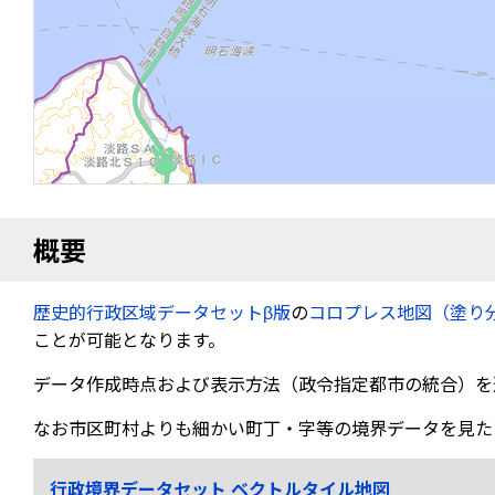
概要
歴史的行政区域データセットβ版
の
コロプレス地図（塗り
ことが可能となります。
データ作成時点および表示方法（政令指定都市の統合）を
なお市区町村よりも細かい町丁・字等の境界データを見た
行政境界データセット ベクトルタイル地図