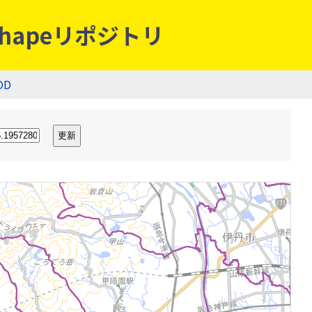
hapeリポジトリ
OD