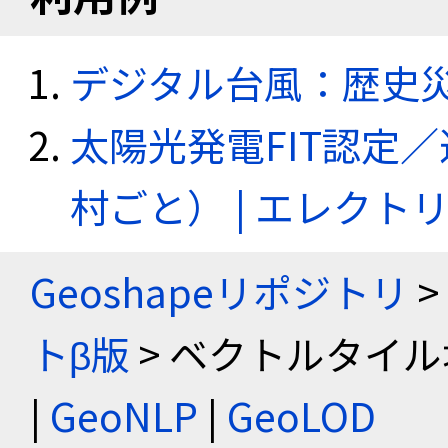
デジタル台風：歴史
太陽光発電FIT認定
村ごと） | エレク
Geoshapeリポジトリ
>
トβ版
> ベクトルタイル
|
GeoNLP
|
GeoLOD