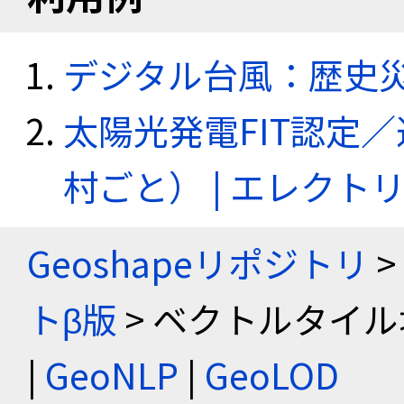
デジタル台風：歴史
太陽光発電FIT認定
村ごと） | エレク
Geoshapeリポジトリ
>
トβ版
> ベクトルタイル
|
GeoNLP
|
GeoLOD