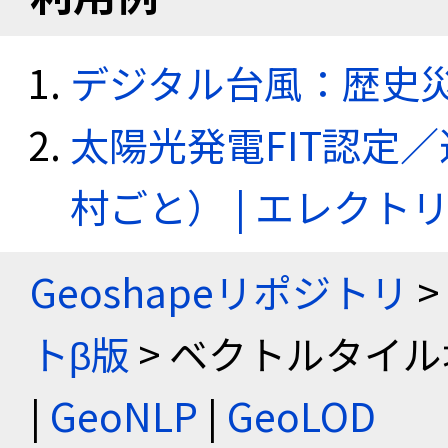
デジタル台風：歴史
太陽光発電FIT認定
村ごと） | エレク
Geoshapeリポジトリ
>
トβ版
> ベクトルタイル
|
GeoNLP
|
GeoLOD