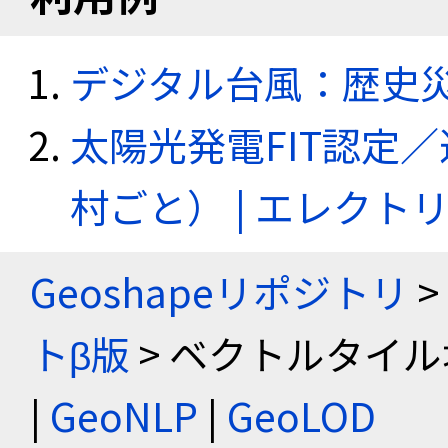
デジタル台風：歴史
太陽光発電FIT認定
村ごと） | エレク
Geoshapeリポジトリ
>
トβ版
> ベクトルタイル
|
GeoNLP
|
GeoLOD