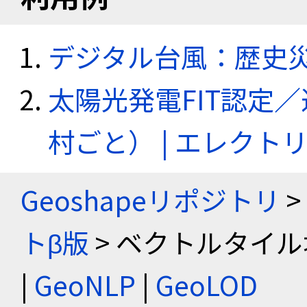
デジタル台風：歴史
太陽光発電FIT認定
村ごと） | エレク
Geoshapeリポジトリ
>
トβ版
> ベクトルタイル
|
GeoNLP
|
GeoLOD