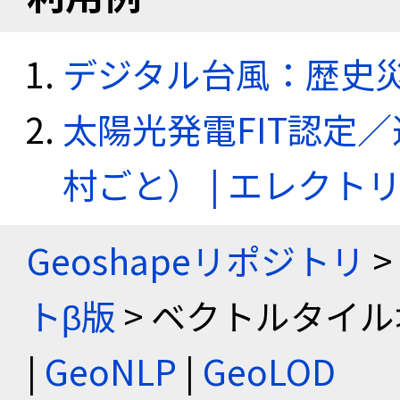
デジタル台風：歴史
太陽光発電FIT認定
村ごと） | エレク
Geoshapeリポジトリ
>
トβ版
> ベクトルタイル
|
GeoNLP
|
GeoLOD