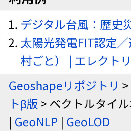
デジタル台風：歴史
太陽光発電FIT認定
村ごと） | エレク
Geoshapeリポジトリ
>
トβ版
> ベクトルタイル
|
GeoNLP
|
GeoLOD