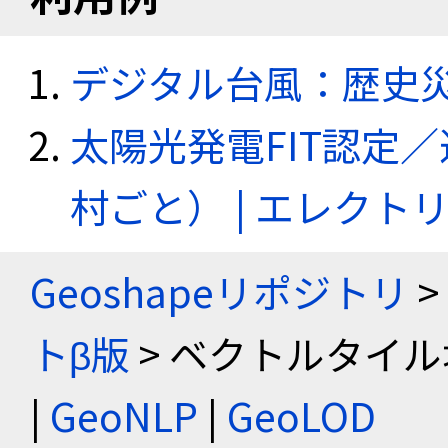
デジタル台風：歴史
太陽光発電FIT認定
村ごと） | エレク
Geoshapeリポジトリ
>
トβ版
> ベクトルタイル
|
GeoNLP
|
GeoLOD