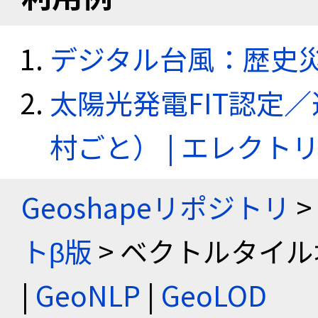
デジタル台風：歴史
太陽光発電FIT認定
村ごと） | エレク
Geoshapeリポジトリ
>
トβ版
> ベクトルタイル
|
GeoNLP
|
GeoLOD