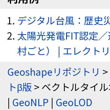
デジタル台風：歴史
太陽光発電FIT認定
村ごと） | エレク
Geoshapeリポジトリ
>
トβ版
> ベクトルタイル
|
GeoNLP
|
GeoLOD