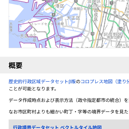
概要
歴史的行政区域データセットβ版
の
コロプレス地図（塗り
ことが可能となります。
データ作成時点および表示方法（政令指定都市の統合）を
なお市区町村よりも細かい町丁・字等の境界データを見た
行政境界データセット ベクトルタイル地図