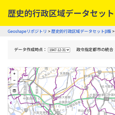
歴史的行政区域データセットβ版
Geoshapeリポジトリ
>
歴史的行政区域データセットβ版
>
データ作成時点：
政令指定都市の統合