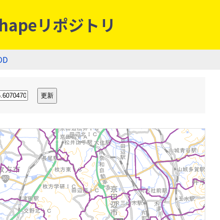
hapeリポジトリ
OD