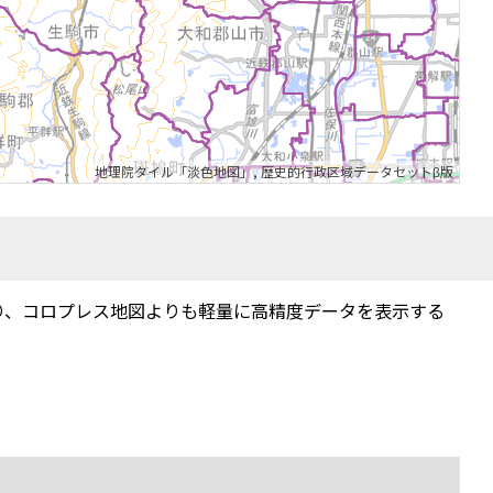
地理院タイル「淡色地図」
,
歴史的行政区域データセットβ版
り、コロプレス地図よりも軽量に高精度データを表示する