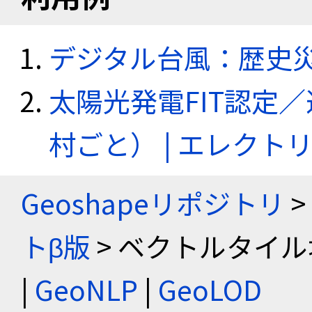
デジタル台風：歴史
太陽光発電FIT認定
村ごと） | エレク
Geoshapeリポジトリ
>
トβ版
> ベクトルタイル
|
GeoNLP
|
GeoLOD