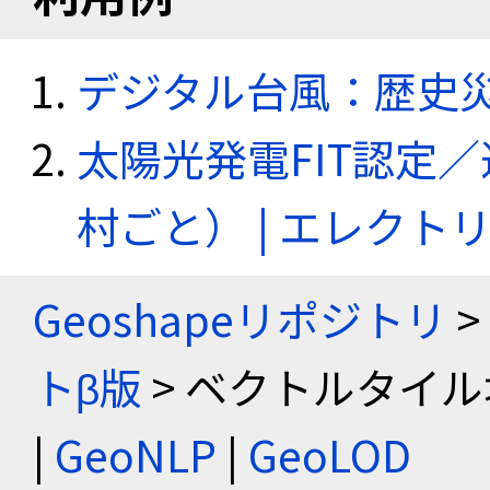
デジタル台風：歴史
太陽光発電FIT認定
村ごと） | エレク
Geoshapeリポジトリ
>
トβ版
> ベクトルタイル
|
GeoNLP
|
GeoLOD