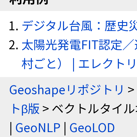
デジタル台風：歴史
太陽光発電FIT認定
村ごと） | エレク
Geoshapeリポジトリ
>
トβ版
> ベクトルタイル
|
GeoNLP
|
GeoLOD