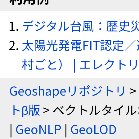
デジタル台風：歴史
太陽光発電FIT認定
村ごと） | エレク
Geoshapeリポジトリ
>
トβ版
> ベクトルタイル
|
GeoNLP
|
GeoLOD