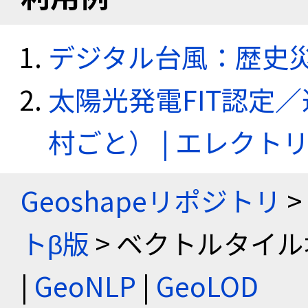
デジタル台風：歴史
太陽光発電FIT認定
村ごと） | エレク
Geoshapeリポジトリ
>
トβ版
> ベクトルタイル
|
GeoNLP
|
GeoLOD