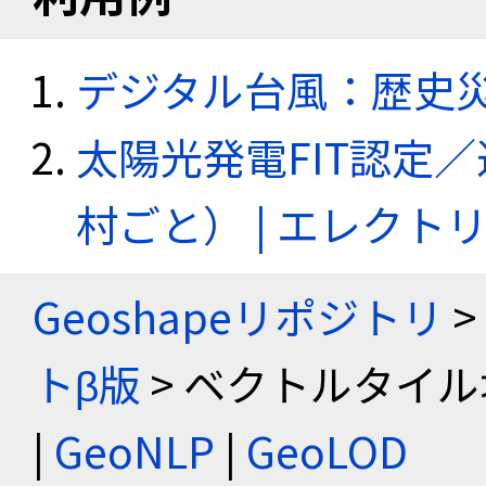
デジタル台風：歴史
太陽光発電FIT認定
村ごと） | エレク
Geoshapeリポジトリ
>
トβ版
> ベクトルタイル
|
GeoNLP
|
GeoLOD