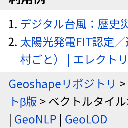
デジタル台風：歴史
太陽光発電FIT認定
村ごと） | エレク
Geoshapeリポジトリ
>
トβ版
> ベクトルタイル
|
GeoNLP
|
GeoLOD