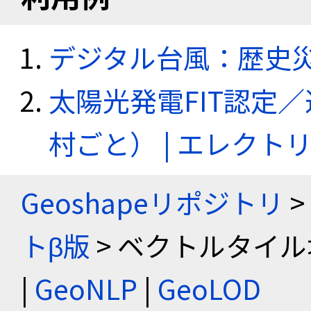
デジタル台風：歴史
太陽光発電FIT認定
村ごと） | エレク
Geoshapeリポジトリ
>
トβ版
> ベクトルタイル
|
GeoNLP
|
GeoLOD