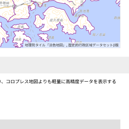
地理院タイル「淡色地図」
,
歴史的行政区域データセットβ版
り、コロプレス地図よりも軽量に高精度データを表示する