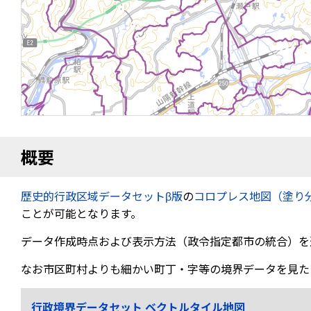
概要
歴史的行政区域データセットβ版
の
コロプレス地図（塗り
ことが可能となります。
データ作成時点および表示方法（政令指定都市の統合）を
なお市区町村よりも細かい町丁・字等の境界データを見た
行政境界データセット ベクトルタイル地図