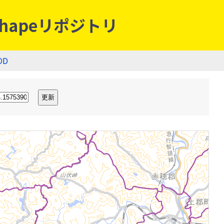
hapeリポジトリ
OD