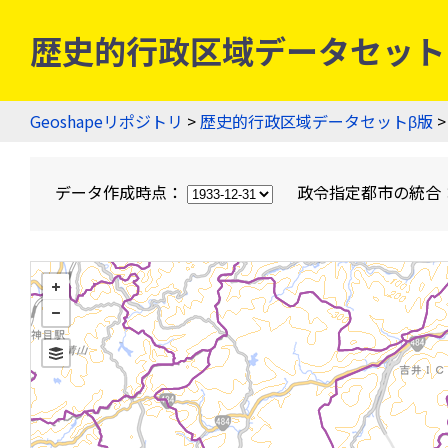
歴史的行政区域データセットβ版
Geoshapeリポジトリ
>
歴史的行政区域データセットβ版
>
データ作成時点：
政令指定都市の統合