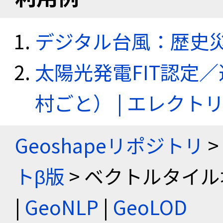
デジタル台風：歴史
太陽光発電FIT認定
村ごと） | エレク
Geoshapeリポジトリ
>
トβ版
> ベクトルタイル
|
GeoNLP
|
GeoLOD