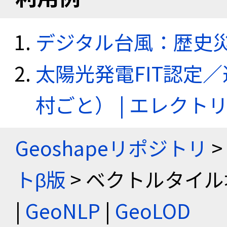
デジタル台風：歴史
太陽光発電FIT認定
村ごと） | エレク
Geoshapeリポジトリ
>
トβ版
> ベクトルタイル
|
GeoNLP
|
GeoLOD