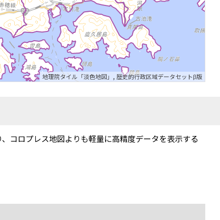
地理院タイル「淡色地図」
,
歴史的行政区域データセットβ版
り、コロプレス地図よりも軽量に高精度データを表示する