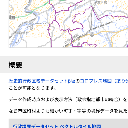
概要
歴史的行政区域データセットβ版
の
コロプレス地図（塗り
ことが可能となります。
データ作成時点および表示方法（政令指定都市の統合）を
なお市区町村よりも細かい町丁・字等の境界データを見た
行政境界データセット ベクトルタイル地図