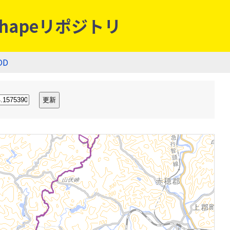
hapeリポジトリ
OD