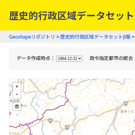
歴史的行政区域データセットβ版
Geoshapeリポジトリ
>
歴史的行政区域データセットβ版
>
データ作成時点：
政令指定都市の統合