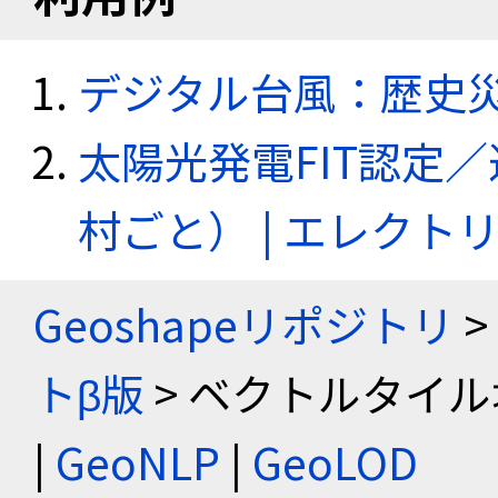
デジタル台風：歴史
太陽光発電FIT認定
村ごと） | エレク
Geoshapeリポジトリ
>
トβ版
> ベクトルタイル
|
GeoNLP
|
GeoLOD