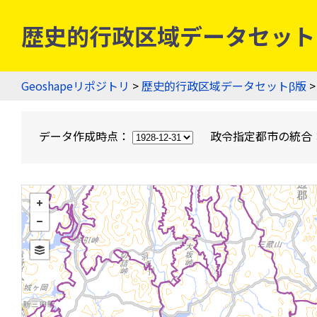
歴史的行政区域データセットβ版
Geoshapeリポジトリ
>
歴史的行政区域データセットβ版
>
データ作成時点：
政令指定都市の統合