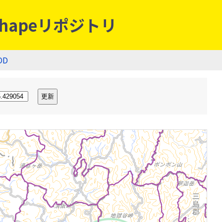
hapeリポジトリ
OD