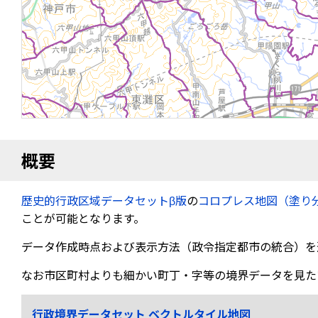
概要
歴史的行政区域データセットβ版
の
コロプレス地図（塗り
ことが可能となります。
データ作成時点および表示方法（政令指定都市の統合）を
なお市区町村よりも細かい町丁・字等の境界データを見た
行政境界データセット ベクトルタイル地図