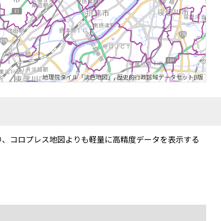
地理院タイル「淡色地図」
,
歴史的行政区域データセットβ版
り、コロプレス地図よりも軽量に高精度データを表示する