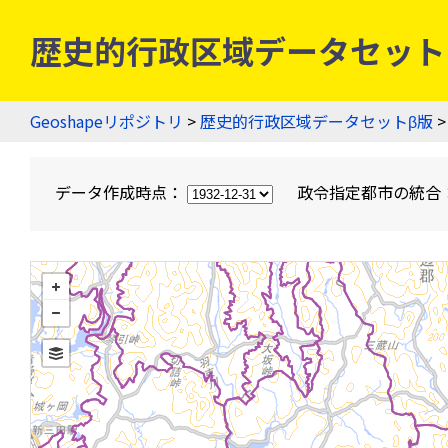
歴史的行政区域データセットβ版
Geoshapeリポジトリ
>
歴史的行政区域データセットβ版
>
データ作成時点：
政令指定都市の統合