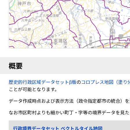
概要
歴史的行政区域データセットβ版
の
コロプレス地図（塗り
ことが可能となります。
データ作成時点および表示方法（政令指定都市の統合）を
なお市区町村よりも細かい町丁・字等の境界データを見た
行政境界データセット ベクトルタイル地図