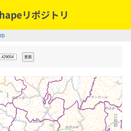
hapeリポジトリ
OD