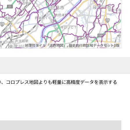
地理院タイル「淡色地図」
,
歴史的行政区域データセットβ版
り、コロプレス地図よりも軽量に高精度データを表示する