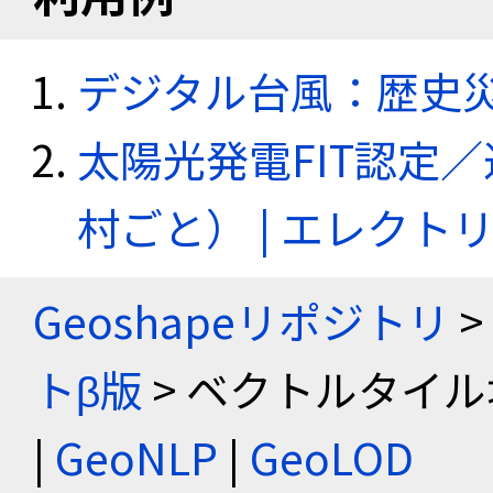
デジタル台風：歴史
太陽光発電FIT認定
村ごと） | エレク
Geoshapeリポジトリ
>
トβ版
> ベクトルタイル
|
GeoNLP
|
GeoLOD