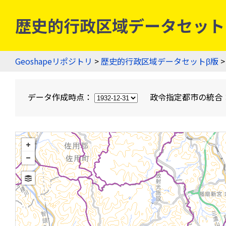
歴史的行政区域データセットβ版
Geoshapeリポジトリ
>
歴史的行政区域データセットβ版
>
データ作成時点：
政令指定都市の統合