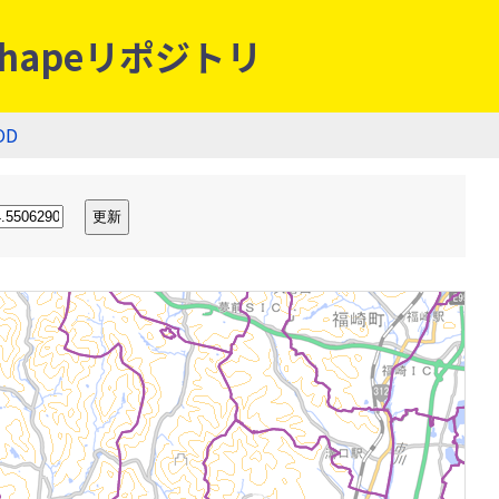
hapeリポジトリ
OD