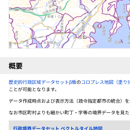
概要
歴史的行政区域データセットβ版
の
コロプレス地図（塗り
ことが可能となります。
データ作成時点および表示方法（政令指定都市の統合）を
なお市区町村よりも細かい町丁・字等の境界データを見た
行政境界データセット ベクトルタイル地図