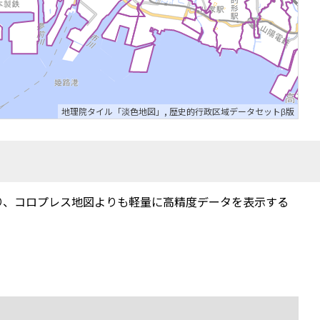
地理院タイル「淡色地図」
,
歴史的行政区域データセットβ版
り、コロプレス地図よりも軽量に高精度データを表示する