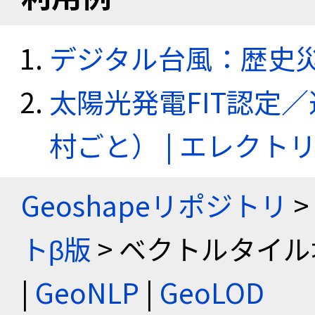
デジタル台風：歴史
太陽光発電FIT認定
村ごと） | エレク
Geoshapeリポジトリ
>
トβ版
> ベクトルタイル
|
GeoNLP
|
GeoLOD