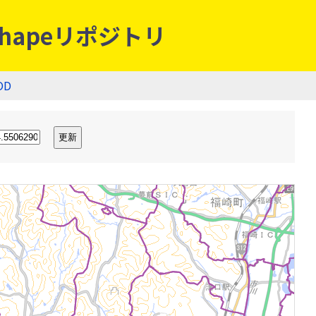
hapeリポジトリ
OD