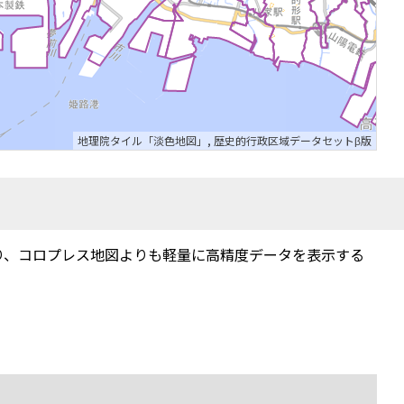
地理院タイル「淡色地図」
,
歴史的行政区域データセットβ版
り、コロプレス地図よりも軽量に高精度データを表示する