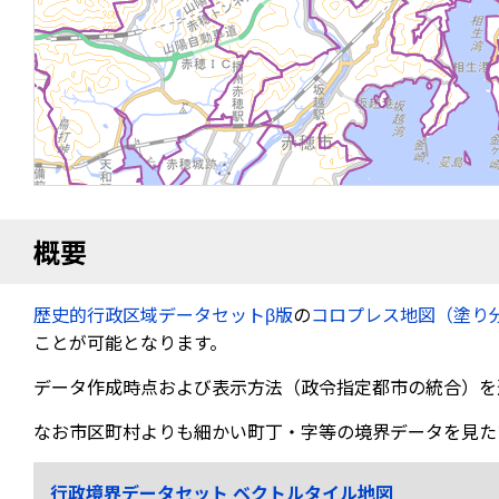
概要
歴史的行政区域データセットβ版
の
コロプレス地図（塗り
ことが可能となります。
データ作成時点および表示方法（政令指定都市の統合）を
なお市区町村よりも細かい町丁・字等の境界データを見た
行政境界データセット ベクトルタイル地図