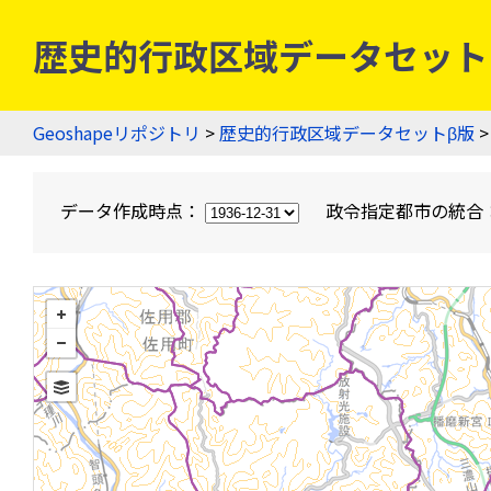
歴史的行政区域データセットβ版
Geoshapeリポジトリ
>
歴史的行政区域データセットβ版
>
データ作成時点：
政令指定都市の統合