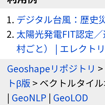
デジタル台風：歴史
太陽光発電FIT認定
村ごと） | エレク
Geoshapeリポジトリ
>
トβ版
> ベクトルタイル
|
GeoNLP
|
GeoLOD